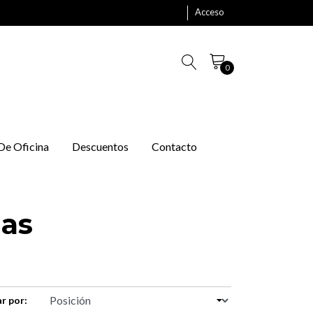
Acceso
0
 De Oficina
Descuentos
Contacto
las
r por: