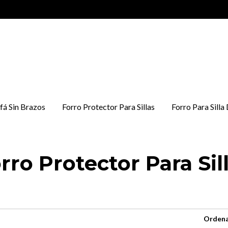
fá Sin Brazos
Forro Protector Para Sillas
Forro Para Silla
rro Protector Para Sil
Ordena