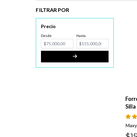
FILTRAR POR
Precio
Desde
Hasta
Forr
Sill
Maxy
$1