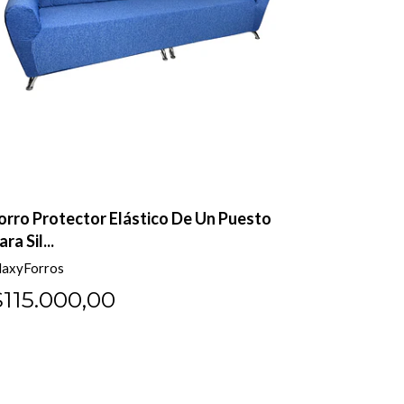
orro Protector Elástico De Un Puesto
50% OFF F
ara Sil...
Puesto P...
axyForros
MaxyForros
$115.000,00
$57.50