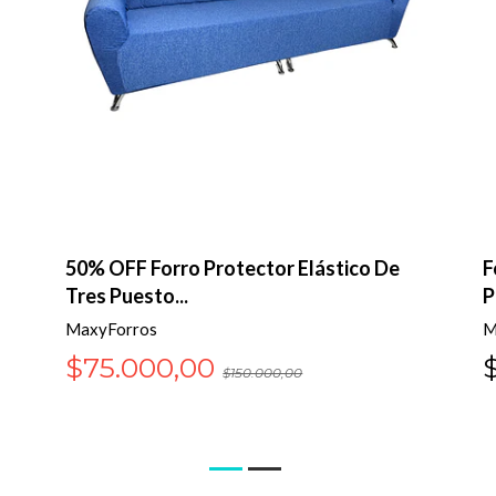
50% OFF Forro Protector Elástico De
F
Tres Puesto...
P
MaxyForros
M
$75.000,00
$150.000,00